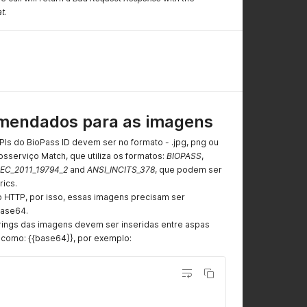
at
.
mendados para as imagens
PIs do BioPass ID devem ser no formato - .jpg, png ou
serviço Match, que utiliza os formatos:
BIOPASS
,
IEC_2011_19794_2
and
ANSI_INCITS_378
, que podem ser
rics.
olo HTTP, por isso, essas imagens precisam ser
Base64.
rings das imagens devem ser inseridas entre aspas
o como: {{base64}}, por exemplo: