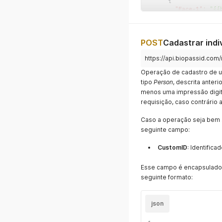
"Face-1"
:
"{{
}
]
}
POST
Cadastrar indi
}
https://api.biopassid.com/
Operação de cadastro de um
tipo
Person
, descrita anter
menos uma impressão digit
requisição, caso contrário
Caso a operação seja bem
seguinte campo:
CustomID
: Identifica
Esse campo é encapsulad
seguinte formato:
json