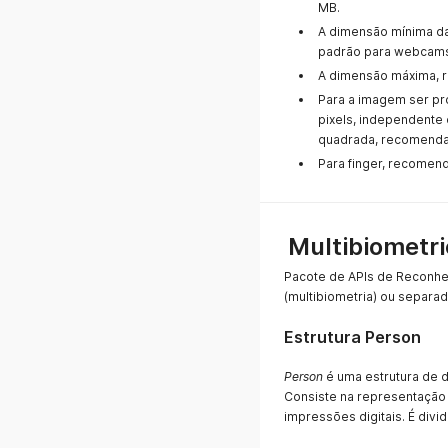
MB.
A dimensão mínima da
padrão para webcams
A dimensão máxima, r
Para a imagem ser pr
pixels, independente
quadrada, recomendam
Para finger, recomen
Multibiometri
Pacote de APIs de Reconhec
(multibiometria) ou separad
Estrutura Person
Person
é uma estrutura de d
Consiste na representação 
impressões digitais. É divi