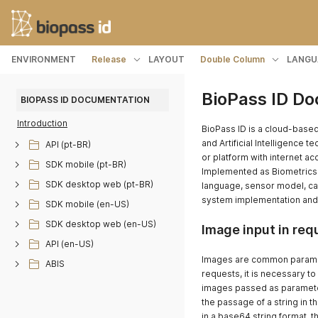
ENVIRONMENT
Release
LAYOUT
Double Column
LANGU
BioPass ID D
BIOPASS ID DOCUMENTATION
Introduction
BioPass ID is a cloud-based
and Artificial Intelligence 
API (pt-BR)
or platform with internet ac
SDK mobile (pt-BR)
Implemented as Biometrics
SDK desktop web (pt-BR)
language, sensor model, ca
system implementation and 
SDK mobile (en-US)
SDK desktop web (en-US)
Image input in req
API (en-US)
Images are common paramete
ABIS
requests, it is necessary t
images passed as paramete
the passage of a string in the
in a base64 string format, th