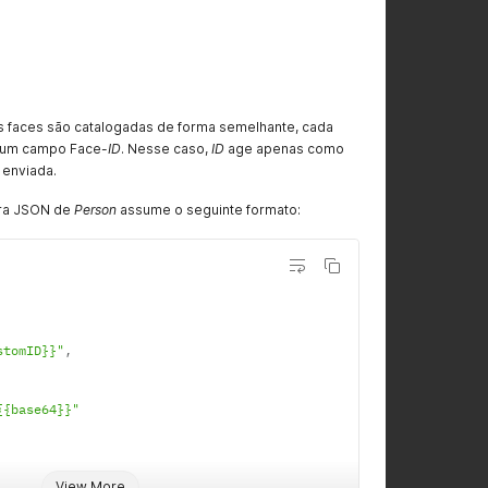
o
s faces são catalogadas de forma semelhante, cada
r um campo Face-
ID
. Nesse caso,
ID
age apenas como
 enviada.
ura JSON de
Person
assume o seguinte formato:
stomID}}"
,
{{base64}}"
View More