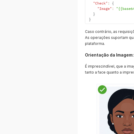
"Check"
:
{
"Image"
:
"{{base6
}
}
Caso contrário, as requisi
As operações suportam qua
plataforma.
Orientação da Imagem:
É imprescindível, que a im
tanto a face quanto a impre