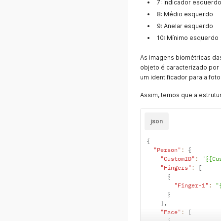
7: Indicador esquerd
8: Médio esquerdo
9: Anelar esquerdo
10: Mínimo esquerdo
As imagens biométricas da
objeto é caracterizado po
um identificador para a foto
Assim, temos que a estrut
json
{
"Person"
:
{
"CustomID"
:
"{{Cu
"Fingers"
:
[
{
"Finger-1"
:
"
}
]
,
"Face"
:
[
{