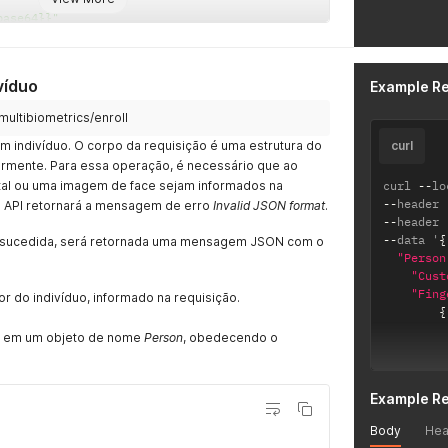
base64}}"
víduo
Example R
multibiometrics/enroll
 indivíduo. O corpo da requisição é uma estrutura do
curl
iormente. Para essa operação, é necessário que ao
al ou uma imagem de face sejam informados na
curl 
--
lo
--
header 
 a API retornará a mensagem de erro
Invalid JSON format
.
--
header 
--
data '
{
 sucedida, será retornada uma mensagem JSON com o
"Person
"Cust
"Fing
dor do indivíduo, informado na requisição.
{
o em um objeto de nome
Person
, obedecendo o
Example R
Body
Hea