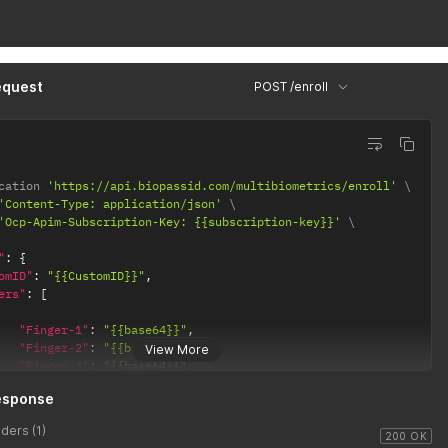
equest
POST /enroll
cation 
'https://api.biopassid.com/multibiometrics/enroll'
'Content-Type: application/json'
'Ocp-Apim-Subscription-Key: {{subscription-key}}'
"
:
{
omID"
:
"{{CustomID}}"
,
ers"
:
[
"Finger-1"
:
"{{base64}}"
,
"Finger-2"
:
"{{base64}}"
,
View More
"Finger-3"
:
"{{base64}}"
,
"Finger-4"
:
"{{base64}}"
,
esponse
"Finger-5"
:
"{{base64}}"
,
"Finger-6"
:
"{{base64}}"
,
ders (1)
"Finger-7"
:
"{{base64}}"
,
200 OK