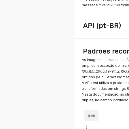
message
Invalid JSON form
API (pt-BR)
Padrões reco
As imagens utilizadas nas A
bmp, com exceção do micros
ISO_IEC_2005_19794_2
,
ISO_
obtidos pelo Extract biomet
A API rest utiliza o protoc
transformadas em strings 
Nesta documentação, as st
duplas, no campo intitulad
json
{