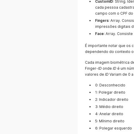
CustomID
: String. Id
cada pessoa cadastr
campo com o CPF do i
Fingers
: Array. Cons
impressões digitais d
Face
: Array. Consist
É importante notar que os 
dependendo do contexto op
Cada imagem biométrica de
Finger-
ID
onde
ID
é um núme
valores de
ID
Variam de 0 a 
0: Desconhecido
1: Polegar direito
2: Indicador direito
3: Médio direito
4: Anelar direito
5: Mínimo direito
6: Polegar esquerdo