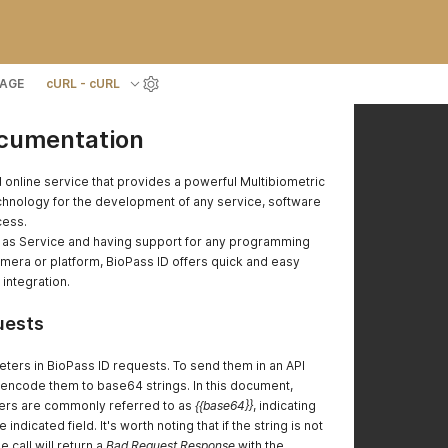
AGE
cURL - cURL
ocumentation
 online service that provides a powerful Multibiometric
technology for the development of any service, software
cess.
 as Service and having support for any programming
mera or platform, BioPass ID offers quick and easy
integration.
uests
rs in BioPass ID requests. To send them in an API
o encode them to base64 strings. In this document,
rs are commonly referred to as
{{base64}}
, indicating
 indicated field. It's worth noting that if the string is not
e call will return a
Bad Request Response
with the