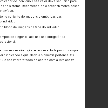
entificador do indivíduo. Esse valor deve ser único para
ada no sistema. Recomenda-se o preenchimento desse
ndivíduo.
iste no conjunto de imagens biométricas das
o individuo.
e no bloco de imagens da face do individuo.
campos de Finger e Face não são obrigatórios
eracional.
 uma impressão digital é representada por um campo
ro indicando a qual dedo a biometria pertence. Os
10 e são interpretados de acordo com a lista abaixo: